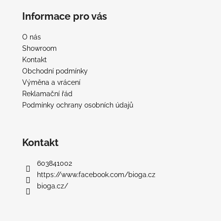
á
á
Informace pro vás
d
p
a
a
O nás
c
t
Showroom
í
í
Kontakt
p
Obchodní podmínky
r
Výměna a vrácení
v
Reklamační řád
k
Podmínky ochrany osobních údajů
y
v
ý
p
Kontakt
i
s
603841002
u
https://www.facebook.com/bioga.cz
bioga.cz/