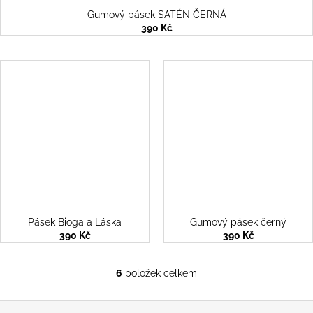
Gumový pásek SATÉN ČERNÁ
390 Kč
Pásek Bioga a Láska
Gumový pásek černý
390 Kč
390 Kč
6
položek celkem
O
v
Z
l