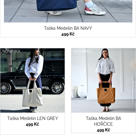
a
j
í
Taška Medelin BA NAVY
t
499 Kč
?
NOVINKA
NOVINKA
HLEDAT
D
o
p
o
Taška Medelin LEN GREY
Taška Medelin BA
r
499 Kč
HOŘČICE
u
499 Kč