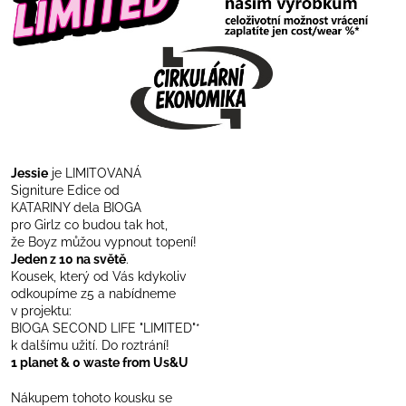
a
j
í
t
?
Jessie
je LIMITOVANÁ
Signiture Edice od
KATARINY dela BIOGA
HLEDAT
pro Girlz co budou tak hot,
že Boyz můžou vypnout topení!
Jeden z 10 na světě
.
Kousek, který od Vás kdykoliv
D
odkoupíme z5 a nabídneme
o
v projektu:
p
BIOGA SECOND LIFE "LIMITED"*
k dalšímu užití. Do roztrání!
o
1 planet & 0 waste from Us&U
r
u
Nákupem tohoto kousku se