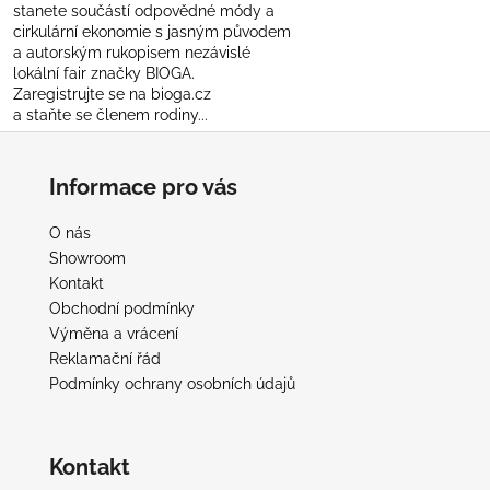
č
stanete součástí odpovědné módy a
u
cirkulární ekonomie s jasným původem
j
a autorským rukopisem nezávislé
e
lokální fair značky BIOGA.
Zaregistrujte se na bioga.cz
m
a staňte se členem rodiny...
e
Z
á
Informace pro vás
p
a
O nás
t
Showroom
í
Kontakt
Obchodní podmínky
Výměna a vrácení
Reklamační řád
Podmínky ochrany osobních údajů
Kontakt