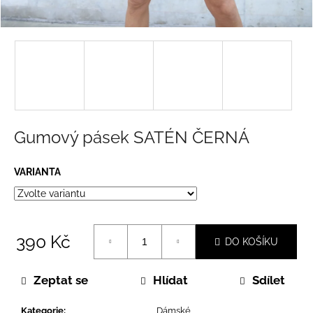
a
j
í
t
?
Gumový pásek SATÉN ČERNÁ
HLEDAT
VARIANTA
D
o
390 Kč
DO KOŠÍKU
p
Měrná
o
cena:
Zeptat se
Hlídat
Sdílet
r
u
Kategorie
:
Dámské