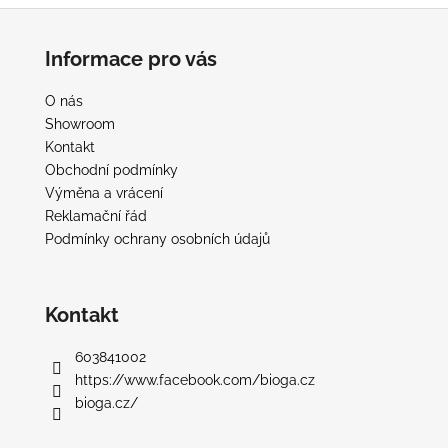
Z
á
Informace pro vás
p
a
O nás
t
Showroom
í
Kontakt
Obchodní podmínky
Výměna a vrácení
Reklamační řád
Podmínky ochrany osobních údajů
Kontakt
603841002
https://www.facebook.com/bioga.cz
bioga.cz/