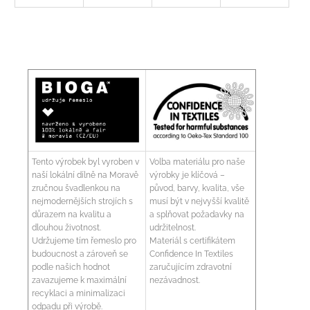
Tento výrobek byl vyroben v
Volba materiálu pro naše
naší lokální dílně na Moravě
výrobky je klíčová –
zručnou švadlenkou na
původ, barvy, kvalita, vše
nejmodernějších strojích s
musí být v nejvyšší kvalitě
důrazem na kvalitu a
a splňovat požadavky na
dlouhou životnost.
udržitelnost.
Udržujeme tím řemeslo pro
Materiál s certifikátem
budoucnost a zároveň se
Confidence In Textiles
podle našich hodnot
zaručujícím zdravotní
zavazujeme k maximální
nezávadnost.
recyklaci a minimalizaci
odpadu při výrobě.