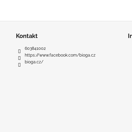
Kontakt
I
603841002
https://www.facebook.com/bioga.cz
bioga.cz/