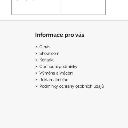
Z
á
Informace pro vás
p
a
O nás
t
Showroom
í
Kontakt
Obchodní podmínky
Výměna a vrácení
Reklamační řád
Podmínky ochrany osobních údajů