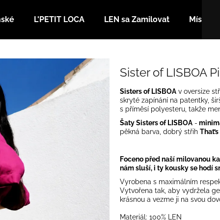
nské
L'PETIT LOCA
LEN sa Zamilovat
Místa
Co potřebujete najít?
Sister of LISBOA P
Sisters of LISBOA
v oversize stř
HLEDAT
skryté zapínání na patentky, ši
s příměsí polyesteru, takže menš
Šaty Sisters of LISBOA
-
minimal
pěkná barva, dobrý střih
That’s
Doporučujeme
Foceno před naší milovanou ka
nám sluší, i ty kousky se hodí 
Vyrobena s maximálním respekte
Vytvořena tak, aby vydržela gen
krásnou a vezme ji na svou dov
Materiál: 100% LEN