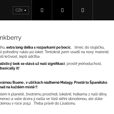
Hledat
Přihlášení
Nákupní
CZK
košík
inkberry
ihu,
extra long délka s rozparkami po bocíc
, límec do stojáčku,
rší pohodlný rukáv po loket. Tentokrát jsem vsadil na nový materiál
í krčivost, lepší údržba .
isticý look se stává už naší signifikací
, prostě jednoduchost,
 basically it!
várnou Bueno , v uličkách nádherné Malagy. Prostě to Španělsko
snad na každém místě !!
m k planetě, životnímu prostředí, lokálně, holkama z naší dílny.
eraci a vaše dcera ji našla ve Vaší skříni obnošenou, ale stále
olenou v roce 2052 . Třeba právě do Lisabonu.