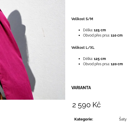
Velikost S/M
Délka:
125 cm
Obvod přes prsa:
110 cm
Velikost L/XL
Délka:
125 cm
Obvod přes prsa:
120 cm
VARIANTA
2 590 Kč
Měrná
cena:
Kategorie
:
Šaty