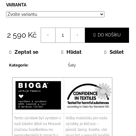
VARIANTA
2 590 Kč
DO KOŠÍKU
Měrná
cena:
Zeptat se
Hlídat
Sdílet
Kategorie
:
Šaty
Tento výrobek byl vyroben v
Volba materiálu pro naše
naší lokální dílně na Moravě
výrobky je klíčová –
zručnou švadlenkou na
původ, barvy, kvalita, vše
nejmodernějších strojích s
musí být v nejvyšší kvalitě