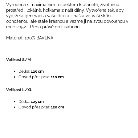
č
Vyrobena s maximálním respektem k planetě, životnímu
u
prostředí, lokálně, holkama z naší dílny. Vytvořena tak, aby
j
vydržela generaci a vaše dcera ji našla ve Vaší skříni
e
obnošenou, ale stále krásnou a vezme ji na svou dovolenou v
roce 2052 . Třeba právě do Lisabonu.
m
e
Materiál: 100% BAVLNA
Velikost S/M
Délka:
125 cm
Obvod přes prsa:
110 cm
Velikost L/XL
Délka:
125 cm
Obvod přes prsa:
120 cm