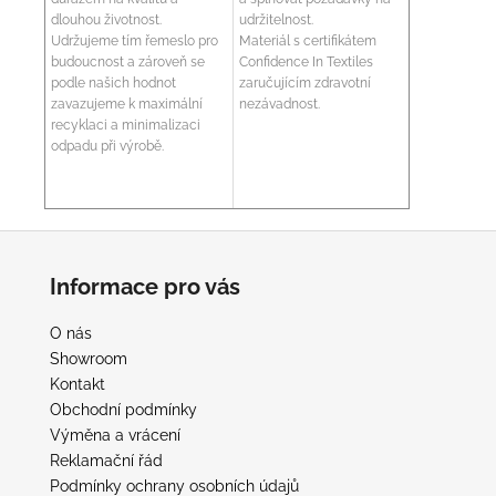
dlouhou životnost.
udržitelnost.
Udržujeme tím řemeslo pro
Materiál s certifikátem
budoucnost a zároveň se
Confidence In Textiles
podle našich hodnot
zaručujícím zdravotní
zavazujeme k maximální
nezávadnost.
recyklaci a minimalizaci
odpadu při výrobě.
Z
á
Informace pro vás
p
a
O nás
t
Showroom
í
Kontakt
Obchodní podmínky
Výměna a vrácení
Reklamační řád
Podmínky ochrany osobních údajů