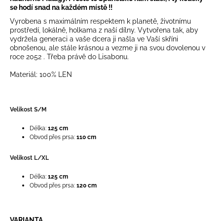
č
se hodí snad na každém místě !!
u
Vyrobena s maximálním respektem k planetě, životnímu
j
prostředí, lokálně, holkama z naší dílny. Vytvořena tak, aby
e
vydržela generaci a vaše dcera ji našla ve Vaší skříni
m
obnošenou, ale stále krásnou a vezme ji na svou dovolenou v
e
roce 2052 . Třeba právě do Lisabonu.
Materiál: 100% LEN
Velikost S/M
Délka:
125 cm
Obvod přes prsa:
110 cm
Velikost L/XL
Délka:
125 cm
Obvod přes prsa:
120 cm
VARIANTA