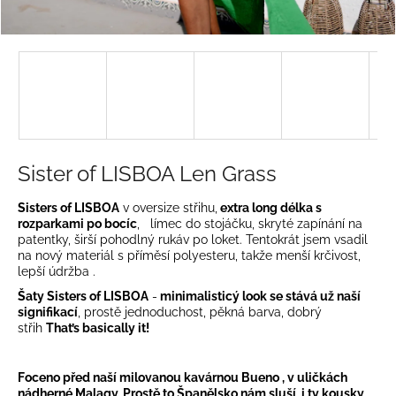
a
j
í
t
?
Sister of LISBOA Len Grass
HLEDAT
Sisters of LISBOA
v oversize střihu,
extra long délka s
rozparkami po bocíc
, límec do stojáčku, skryté zapínání na
patentky, širší pohodlný rukáv po loket. Tentokrát jsem vsadil
na nový materiál s příměsí polyesteru, takže menší krčivost,
lepší údržba .
D
Šaty Sisters of LISBOA
-
minimalisticý look se stává už naší
o
signifikací
, prostě jednoduchost, pěkná barva, dobrý
p
střih
That’s basically it!
o
r
u
Foceno před naší milovanou kavárnou Bueno , v uličkách
nádherné Malagy. Prostě to Španělsko nám sluší, i ty kousky