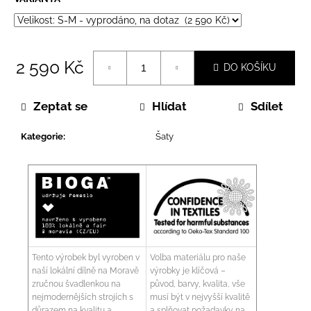
2 590 Kč
DO KOŠÍKU
Měrná
cena:
Zeptat se
Hlídat
Sdílet
Kategorie
:
Šaty
Tento výrobek byl vyroben v
Volba materiálu pro naše
naší lokální dílně na Moravě
výrobky je klíčová –
zručnou švadlenkou na
původ, barvy, kvalita, vše
nejmodernějších strojích s
musí být v nejvyšší kvalitě
důrazem na kvalitu a
a splňovat požadavky na