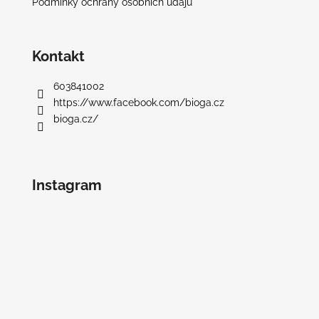
Podmínky ochrany osobních údajů
a
j
í
Kontakt
t
603841002
?
https://www.facebook.com/bioga.cz
bioga.cz/
HLEDAT
Instagram
D
o
p
o
r
u