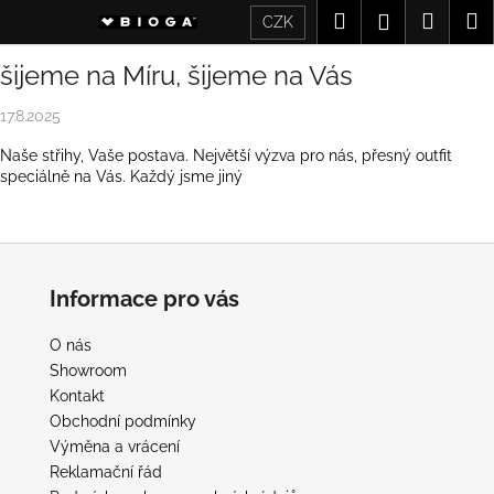
K
Přejít
Hledat
Nákup
M
Přihlášení
CZK
na
o
obsah
Zpět
Zpět
košík
š
šijeme na Míru, šijeme na Vás
í
C
17.8.2025
k
o
Naše střihy, Vaše postava. Největší výzva pro nás, přesný outfit
p
speciálně na Vás. Každý jsme jiný
o
t
Z
ř
á
e
Informace pro vás
p
b
a
u
O nás
t
Showroom
j
í
Kontakt
e
Obchodní podmínky
t
Výměna a vrácení
e
Reklamační řád
n