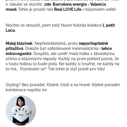
č
o zákulisí se dozvíte
zde
Barcelona energia - Valencia
u
mood.
Tohle je prostě náš
Real LOVE Life
v bláznivém světě.
j
e
m
Nechte se okouzlit, jsem totiž hlavní hvězda kolekce
L´petit
Loca.
e
Malej blázínek
. Nepředvídatelná, proto
nepochopitelně
přitažlivá
. Dokáže být sofistikovaně minimalistická i
lehce
extravagantní
. Dospělá, ale uvnitř malá holka s šibalskýma
očima a bláznivými nápady. Každý na první pohled pozná, že
s touto holkou to bude jízda. Ne každý si troufne, ne každý na
to má... Poznáváte se? Tak tohle je styl právě pro Vás!
Styling? Bez pravidel. Klidně, čistě a na hraně. Klidně poradím
kombinace napište mi.