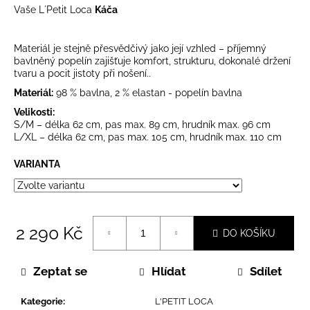
Vaše L´Petit Loca
Káča
Materiál je stejně přesvědčivý jako její vzhled – příjemný
bavlněný popelín zajišťuje komfort, strukturu, dokonalé držení
tvaru a pocit jistoty při nošení..
Materiál:
98 % bavlna, 2 % elastan - popelín bavlna
Velikosti:
S/M – délka 62 cm, pas max. 89 cm, hrudník max. 96 cm
L/XL – délka 62 cm, pas max. 105 cm, hrudník max. 110 cm
VARIANTA
2 290 Kč
DO KOŠÍKU
Měrná
cena:
Zeptat se
Hlídat
Sdílet
Kategorie
:
L'PETIT LOCA