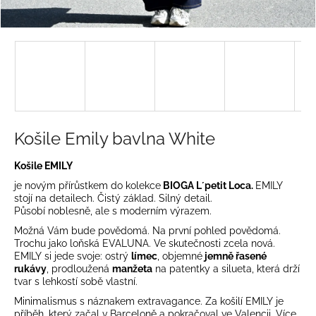
a
j
í
t
?
Košile Emily bavlna White
HLEDAT
Košile EMILY
je novým přírůstkem do kolekce
BIOGA
L´petit Loca.
EMILY
stojí na detailech. Čistý základ. Silný detail.
Působí noblesně, ale s moderním výrazem.
D
Možná Vám bude povědomá. Na první pohled povědomá.
o
Trochu jako loňská EVALUNA. Ve skutečnosti zcela nová.
p
EMILY si jede svoje: ostrý
límec
, objemné
jemně řasené
rukávy
, prodloužená
manžeta
na patentky a silueta, která drží
o
tvar s lehkostí sobě vlastní.
r
u
Minimalismus s náznakem extravagance. Za košilí
EMILY je
příběh, který začal v Barceloně a pokračoval ve Valencii. Více