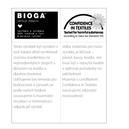
Tento výrobek byl vyroben v
Volba materiálu pro naše
naší lokální dílně na Moravě
výrobky je klíčová –
zručnou švadlenkou na
původ, barvy, kvalita, vše
nejmodernějších strojích s
musí být v nejvyšší kvalitě
důrazem na kvalitu a
a splňovat požadavky na
dlouhou životnost.
udržitelnost.
Udržujeme tím řemeslo pro
Materiál s certifikátem
budoucnost a zároveň se
Confidence In Textiles
podle našich hodnot
zaručujícím zdravotní
zavazujeme k maximální
nezávadnost.
recyklaci a minimalizaci
odpadu při výrobě.