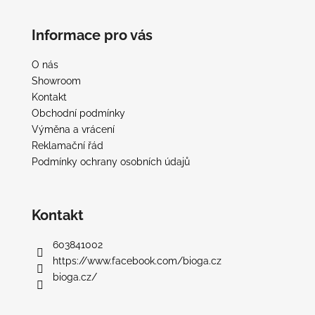
Z
á
Informace pro vás
p
a
O nás
t
Showroom
í
Kontakt
Obchodní podmínky
Výměna a vrácení
Reklamační řád
Podmínky ochrany osobních údajů
Kontakt
603841002
https://www.facebook.com/bioga.cz
bioga.cz/