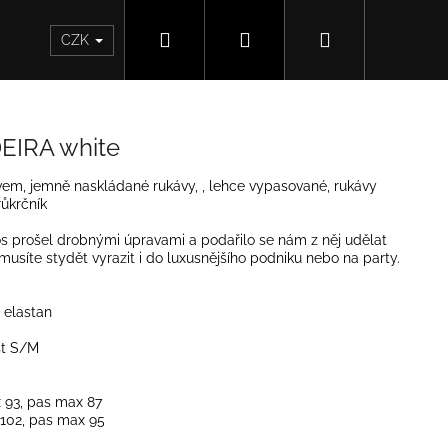
Hledat
Přihlášení
Nákupní
CZK
košík
EIRA white
m, jemně naskládané rukávy, , lehce vypasované, rukávy
ůkrčník
tos prošel drobnými úpravami a podařilo se nám z něj udělat
emusíte stydět vyrazit i do luxusnějšího podniku nebo na party.
 elastan
st S/M
 93, pas max 87
102, pas max 95