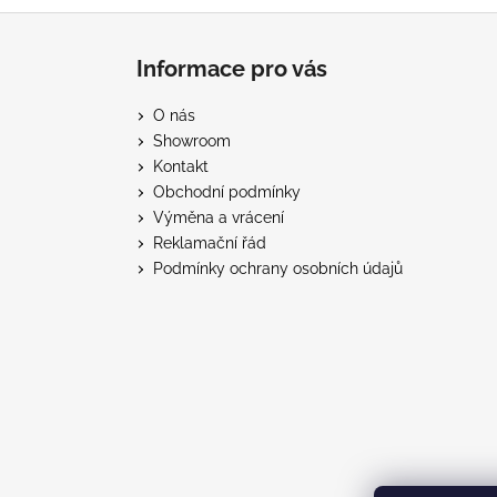
Z
á
Informace pro vás
p
a
O nás
t
Showroom
í
Kontakt
Obchodní podmínky
Výměna a vrácení
Reklamační řád
Podmínky ochrany osobních údajů