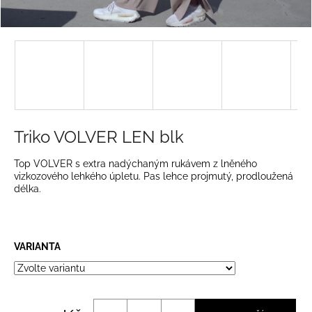
a
j
í
t
?
Triko VOLVER LEN blk
HLEDAT
Top VOLVER s extra nadýchaným rukávem z lněného
vizkozového lehkého úpletu. Pas lehce projmutý, prodloužená
délka.
D
o
VARIANTA
p
o
r
u