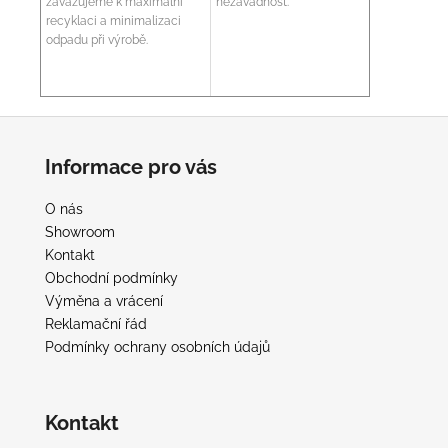
zavazujeme k maximální
nezávadnost.
recyklaci a minimalizaci
odpadu při výrobě.
Z
á
Informace pro vás
p
a
O nás
t
Showroom
í
Kontakt
Obchodní podmínky
Výměna a vrácení
Reklamační řád
Podmínky ochrany osobních údajů
Kontakt