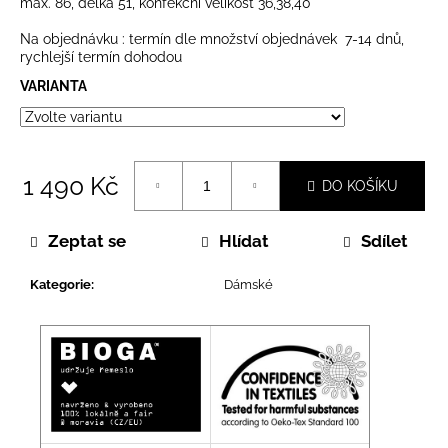
č
max. 86, délka 51, konfekční velikost 36,38,40
u
Na objednávku : termín dle množství objednávek 7-14 dnů,
j
rychlejší termín dohodou
e
VARIANTA
m
e
1 490 Kč
DO KOŠÍKU
Měrná
cena:
Zeptat se
Hlídat
Sdílet
Kategorie
:
Dámské