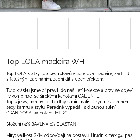
a
j
í
t
?
Top LOLA madeira WHT
HLEDAT
Top LOLA krátký top bez rukávů v úpletové madeiře, zadní díl
s falešným zapínáním, zadní díl s open efektem.
Tuto krásku jsme připravili do naší letí kolekce a brzy se objeví
i v kombinaci se širokými kahotami CALIENTE.
D
Topík je vyjímečný , pohodlný s minimalistickýcm nádechem
o
sexy šarmu a stylu. Parádně vypadá i s dlouhou sukní
p
GRANDIOSA, kalhotami MERCI ...
o
Složení 92% BAVLNA 8% ELASTAN
r
u
Míry: velikost S/M odpovídájí na postavu: Hrudník max 94, pas