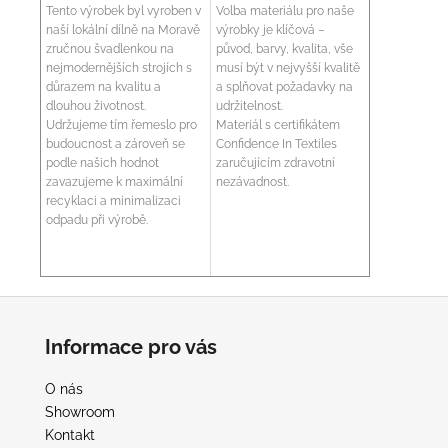
Tento výrobek byl vyroben v
Volba materiálu pro naše
naší lokální dílně na Moravě
výrobky je klíčová –
zručnou švadlenkou na
původ, barvy, kvalita, vše
nejmodernějších strojích s
musí být v nejvyšší kvalitě
důrazem na kvalitu a
a splňovat požadavky na
dlouhou životnost.
udržitelnost.
Udržujeme tím řemeslo pro
Materiál s certifikátem
budoucnost a zároveň se
Confidence In Textiles
podle našich hodnot
zaručujícím zdravotní
zavazujeme k maximální
nezávadnost.
recyklaci a minimalizaci
odpadu při výrobě.
Z
á
Informace pro vás
p
a
O nás
t
Showroom
í
Kontakt