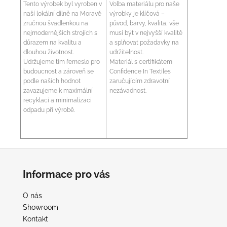
Tento výrobek byl vyroben v
Volba materiálu pro naše
naší lokální dílně na Moravě
výrobky je klíčová –
zručnou švadlenkou na
původ, barvy, kvalita, vše
nejmodernějších strojích s
musí být v nejvyšší kvalitě
důrazem na kvalitu a
a splňovat požadavky na
dlouhou životnost.
udržitelnost.
Udržujeme tím řemeslo pro
Materiál s certifikátem
budoucnost a zároveň se
Confidence In Textiles
podle našich hodnot
zaručujícím zdravotní
zavazujeme k maximální
nezávadnost.
recyklaci a minimalizaci
odpadu při výrobě.
Z
á
Informace pro vás
p
a
O nás
t
Showroom
í
Kontakt