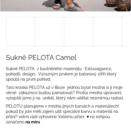
a
j
í
t
?
Sukně PELOTA Camel
HLEDAT
Sukně PELOTA z bavlněného materiálu. Extravagance,
pohodlí, design. Výrazným prvkem je balonový střih který
upoutá na první pohled.
Tato kráska PELOTA už v Bioze jednou byla! možná si ji moje
D
věrné zákaznice budou pamatovat? Prošla mnoha úpravami,
vylepšili jsme ji na unikát, který nám udělal nesmírnou radost.
o
p
PELOTU plánujeme v mnoha jiných barvách a materiálech!
pokud by jste měli zájem ušít speciální barvu a materiál na
o
přání? velmi rádi vyhovíme Vašemu přání ♥ na eshpou
r
označeno
na míru
u