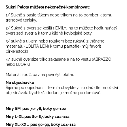
č
u
Sukni Pelota můžete nekonečně kombinovat:
j
1/ Sukně s basic tílkem nebo trikem na to bomber k tomu
e
trendové tenisky.
m
2/ Sukně s oversize košilí ( EMILY) na to můžete hodit huňatý
e
oversized svetr a k tomu klidně kovbojské boty.
3/ sukně s tílkem nebo rolákem bez rukávů z lněného
materiálu (LOLITA LEN) k tomu pantofle (můj favorit
birkenstock)
4/ sukně oversize triko zakasané a na to vestu (ABRAZZO
nebo BJORK)
Materiál 100% bavlna pevnější plátno
Na objednávku
Šijeme po objednání – termín obvykle 7–10 dnů dle množství
objednávek. Rychlejší dodání je možné po domluvě.
Míry SM pas 70-78, boky 90-102
Míry L-XL pas 80-87, boky 102-112
Míry XL-XXL pas 90-99, boky 104-112