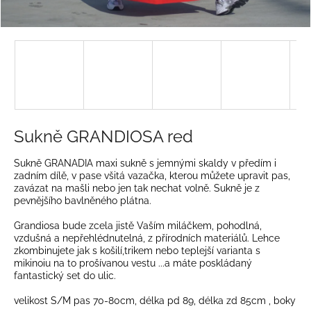
a
j
í
t
?
Sukně GRANDIOSA red
HLEDAT
Sukně GRANADIA maxi sukně s jemnými skaldy v předím i
zadním dílě, v pase všitá vazačka, kterou můžete upravit pas,
zavázat na mašli nebo jen tak nechat volně. Sukně je z
pevnějšího bavlněného plátna.
D
Grandiosa bude zcela jistě Vaším miláčkem, pohodlná,
o
vzdušná a nepřehlédnutelná, z přírodních materiálů. Lehce
p
zkombinujete jak s košilí,trikem nebo teplejší varianta s
mikinoiu na to prošívanou vestu ...a máte poskládaný
o
fantastický set do ulic.
r
u
velikost S/M pas 70-80cm, délka pd 89, délka zd 85cm , boky