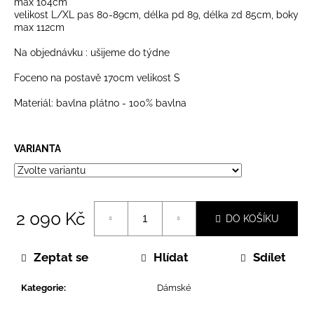
č
max 104cm
velikost L/XL pas 80-89cm, délka pd 89, délka zd 85cm, boky
u
max 112cm
j
e
Na objednávku : ušijeme do týdne
m
e
Foceno na postavě 170cm velikost S
Materiál: bavlna plátno - 100% bavlna
VARIANTA
2 090 Kč
DO KOŠÍKU
Měrná
cena:
Zeptat se
Hlídat
Sdílet
Kategorie
:
Dámské