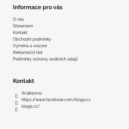
á
Informace pro vás
p
a
O nás
t
Showroom
í
Kontakt
Obchodní podmínky
Výměna a vrácení
Reklamační řád
Podmínky ochrany osobních údajů
Kontakt
603841002
https://www.facebook.com/bioga.cz
bioga.cz/