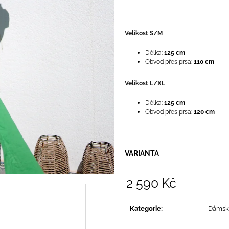
Velikost S/M
Délka:
125 cm
Obvod přes prsa:
110 cm
Velikost L/XL
Délka:
125 cm
Obvod přes prsa:
120 cm
VARIANTA
2 590 Kč
Měrná
cena:
Kategorie
:
Dámsk