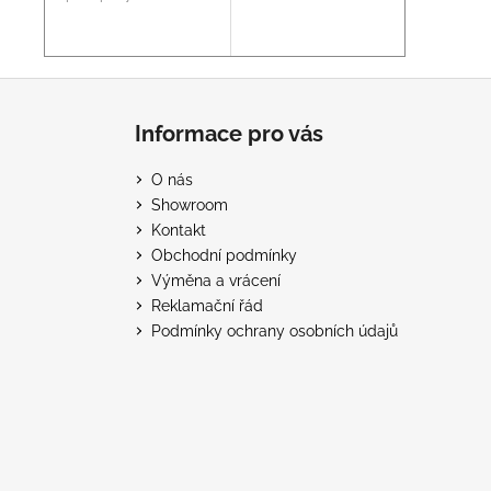
Z
á
Informace pro vás
p
a
O nás
t
Showroom
í
Kontakt
Obchodní podmínky
Výměna a vrácení
Reklamační řád
Podmínky ochrany osobních údajů