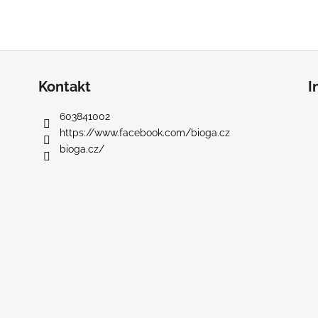
Kontakt
I
603841002
https://www.facebook.com/bioga.cz
bioga.cz/