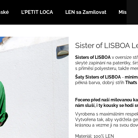
nské
L'PETIT LOCA
LEN sa Zamilovat
Místa
Co potřebujete najít?
Sister of LISBOA L
Sisters of LISBOA
v oversize stř
HLEDAT
skryté zapínání na patentky, ši
s příměsí polyesteru, takže menš
Šaty Sisters of LISBOA
-
minimal
pěkná barva, dobrý střih
That’s
Doporučujeme
Foceno před naší milovanou ka
nám sluší, i ty kousky se hodí 
Vyrobena s maximálním respekte
Vytvořena tak, aby vydržela gen
krásnou a vezme ji na svou dov
Materiál: 100% LEN