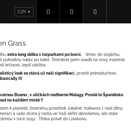
Hledat
Přihlášení
Nákupní
CZK
košík
en Grass
ihu,
extra long délka s rozparkami po bocíc
, límec do stojáčku,
rší pohodlný rukáv po loket. Tentokrát jsem vsadil na nový materiál
í krčivost, lepší údržba .
isticý look se stává už naší signifikací
, prostě jednoduchost,
 basically it!
várnou Bueno , v uličkách nádherné Malagy. Prostě to Španělsko
snad na každém místě !!
m k planetě, životnímu prostředí, lokálně, holkama z naší dílny.
eraci a vaše dcera ji našla ve Vaší skříni obnošenou, ale stále
olenou v roce 2052 . Třeba právě do Lisabonu.