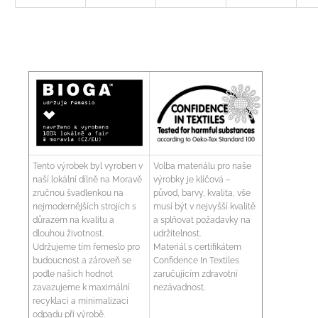
Tento výrobek byl vyroben v
Volba materiálu pro naše
naší lokální dílně na Moravě
výrobky je klíčová –
zručnou švadlenkou na
původ, barvy, kvalita, vše
nejmodernějších strojích s
musí být v nejvyšší kvalitě
důrazem na kvalitu a
a splňovat požadavky na
dlouhou životnost.
udržitelnost.
Udržujeme tím řemeslo pro
Materiál s certifikátem
budoucnost a zároveň se
Confidence In Textiles
podle našich hodnot
zaručujícím zdravotní
zavazujeme k maximální
nezávadnost.
recyklaci a minimalizaci
odpadu při výrobě.