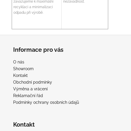
zavazujeme k maximální
nezávadnost.
recyklaci a minimalizaci
odpadu při výrobě.
Z
á
Informace pro vás
p
a
O nás
t
Showroom
í
Kontakt
Obchodní podmínky
Výměna a vrácení
Reklamační řád
Podmínky ochrany osobních údajů
Kontakt