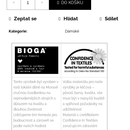
DO KOŠÍKU
cena:
Zeptat se
Hlídat
Sdílet
Kategorie
:
Dámské
Tento výrobek byl vyroben v
Volba materiálu pro naše
naší lokální dílně na Moravě
výrobky je klíčová –
zručnou švadlenkou na
původ, barvy, kvalita, vše
nejmodernějších strojích s
musí být v nejvyšší kvalitě
důrazem na kvalitu a
a splňovat požadavky na
dlouhou životnost.
udržitelnost.
Udržujeme tím řemeslo pro
Materiál s certifikátem
budoucnost a zároveň se
Confidence In Textiles
podle našich hodnot
zaručujícím zdravotní