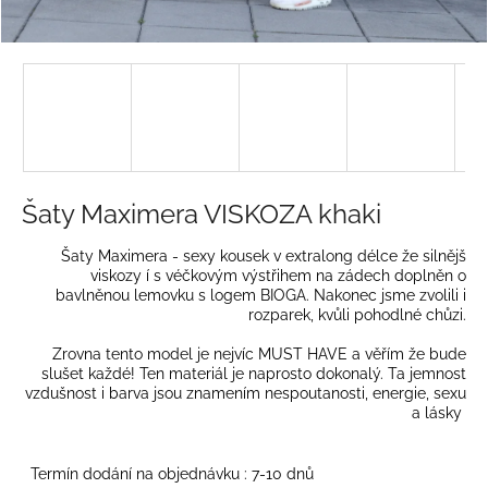
a
j
í
t
?
Šaty Maximera VISKOZA khaki
HLEDAT
Šaty Maximera - sexy kousek v extralong délce že silnějš
viskozy í s véčkovým výstřihem na zádech doplněn o
bavlněnou lemovku s logem BIOGA. Nakonec jsme zvolili i
rozparek, kvůli pohodlné chůzi.
D
Zrovna tento model je nejvíc MUST HAVE a věřím že bude
o
slušet každé! Ten materiál je naprosto dokonalý. Ta jemnost
p
vzdušnost i barva jsou znamením nespoutanosti, energie, sexu
a lásky
o
r
u
Termín dodání na objednávku : 7-10 dnů