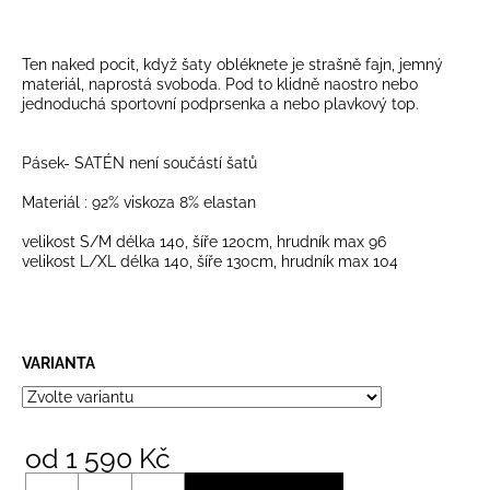
č
u
j
Ten naked pocit, když šaty obléknete je strašně fajn, jemný
e
materiál, naprostá svoboda. Pod to klidně naostro nebo
m
jednoduchá sportovní podprsenka a nebo plavkový top.
e
Pásek- SATÉN není součástí šatů
Materiál : 92% viskoza 8% elastan
velikost S/M délka 140, šíře 120cm, hrudník max 96
velikost L/XL délka 140, šíře 130cm, hrudník max 104
VARIANTA
od
1 590 Kč
Měrná