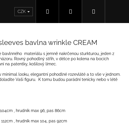
Hledat
Přihlášení
Nákupní
CZK
košík
leeves bavlna wrinkle CREAM
bavlnného materiálu s jemně nakrčenou sturkturou, jeden z
názoru. Rovný pohodlný střih, v délce po kolena na bocích
ní na patentky, košilový límec.
minimal looku, elegantní pohodlné rozevláté a to vše v jednom.
oladíte Vaši figuru. K tomu budou parádní tenicky nebo v létě
04cm , hrudník max 96, pas 86cm
12cm , hrudník max 104, pas 92cm