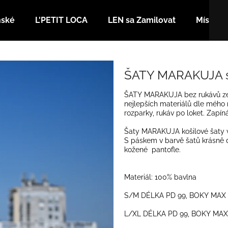
nské
L'PETIT LOCA
LEN sa Zamilovat
Místa
Co potřebujete najít?
ŠATY MARAKUJA s
ŠATY MARAKUJA bez rukávů ze 
HLEDAT
nejlepších materiálů dle mého 
rozparky, rukáv po loket. Zapíná
Šaty MARAKUJA košilové šaty v 
Doporučujeme
S páskem v barvě šatů krásně d
kožené pantofle.
Materiál: 100% bavlna
S/M DÉLKA PD 99, BOKY MAX 1
L/XL DÉLKA PD 99, BOKY MAX 1