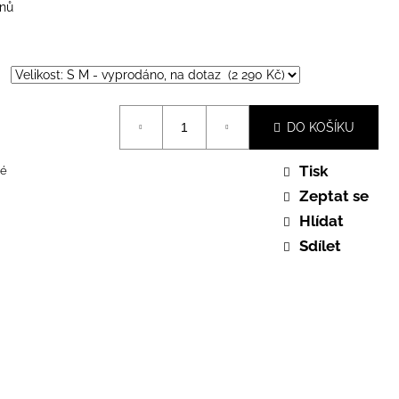
dnů
DO KOŠÍKU
Tisk
é
Zeptat se
Hlídat
Sdílet