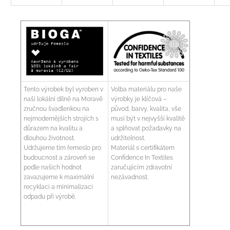
Tento výrobek byl vyroben v
Volba materiálu pro naše
naší lokální dílně na Moravě
výrobky je klíčová –
zručnou švadlenkou na
původ, barvy, kvalita, vše
nejmodernějších strojích s
musí být v nejvyšší kvalitě
důrazem na kvalitu a
a splňovat požadavky na
dlouhou životnost.
udržitelnost.
Udržujeme tím řemeslo pro
Materiál s certifikátem
budoucnost a zároveň se
Confidence In Textiles
podle našich hodnot
zaručujícím zdravotní
zavazujeme k maximální
nezávadnost.
recyklaci a minimalizaci
odpadu při výrobě.