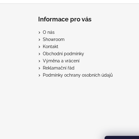
Z
á
Informace pro vás
p
a
O nás
t
Showroom
í
Kontakt
Obchodní podmínky
Výměna a vrácení
Reklamační řád
Podmínky ochrany osobních údajů