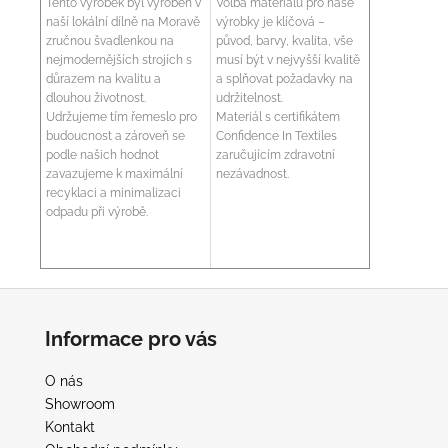
Tento výrobek byl vyroben v
Volba materiálu pro naše
naší lokální dílně na Moravě
výrobky je klíčová –
zručnou švadlenkou na
původ, barvy, kvalita, vše
nejmodernějších strojích s
musí být v nejvyšší kvalitě
důrazem na kvalitu a
a splňovat požadavky na
dlouhou životnost.
udržitelnost.
Udržujeme tím řemeslo pro
Materiál s certifikátem
budoucnost a zároveň se
Confidence In Textiles
podle našich hodnot
zaručujícím zdravotní
zavazujeme k maximální
nezávadnost.
recyklaci a minimalizaci
odpadu při výrobě.
Z
á
Informace pro vás
p
a
O nás
t
Showroom
í
Kontakt