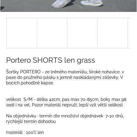
a
j
í
t
?
Portero SHORTS len grass
HLEDAT
Šortky PORTERO - ze lněného materiálu, široké nohavice, v
pase do pružného pásku s jemně naskládanými záševky. V
bocích pohodlné kapse.
D
velikost S/M - délka 42cm, pas max 70-85cm, boky max 98
o
sedí i na vel. Pozor materiál nepruží, lepší vzít větší velikost
p
Na objednávku : termín dle množství objednávek 7-10 dnů,
o
rychlejší termín dohodou
r
u
materiál : 100% len