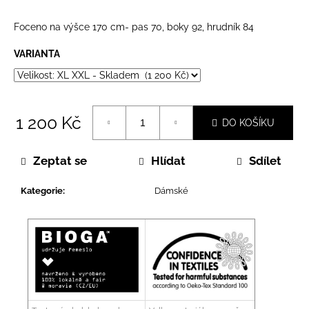
č
u
Foceno na výšce 170 cm- pas 70, boky 92, hrudník 84
j
e
VARIANTA
m
e
1 200 Kč
DO KOŠÍKU
Měrná
cena:
Zeptat se
Hlídat
Sdílet
Kategorie
:
Dámské