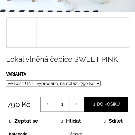
a
j
í
t
?
Lokal vlněná čepice SWEET PINK
HLEDAT
VARIANTA
D
o
790 Kč
DO KOŠÍKU
p
Měrná
o
cena:
Zeptat se
Hlídat
Sdílet
r
u
Kategorie
:
Dámské