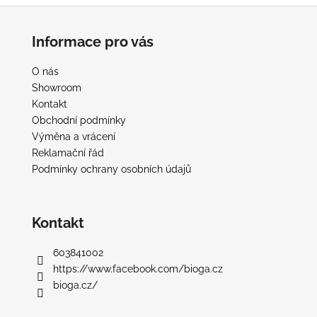
Z
á
Informace pro vás
p
a
O nás
t
Showroom
í
Kontakt
Obchodní podmínky
Výměna a vrácení
Reklamační řád
Podmínky ochrany osobních údajů
Kontakt
603841002
https://www.facebook.com/bioga.cz
bioga.cz/