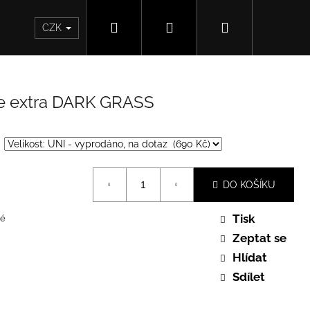
Hledat
Přihlášení
Nákupní
CZK
košík
ce extra DARK GRASS
DO KOŠÍKU
Tisk
é
Zeptat se
Hlídat
Sdílet