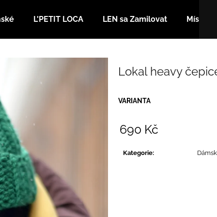
nské
L'PETIT LOCA
LEN sa Zamilovat
Místa
Co potřebujete najít?
Lokal heavy čepi
HLEDAT
VARIANTA
690 Kč
Doporučujeme
Měrná
cena:
Kategorie
:
Dámsk