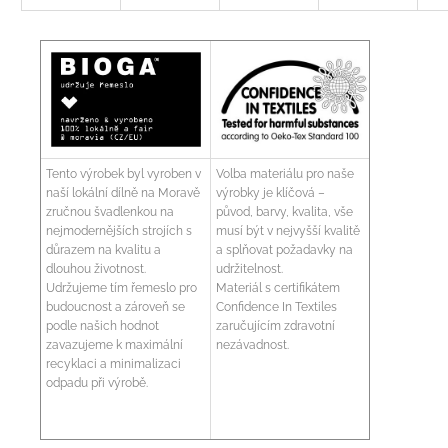
Tento výrobek byl vyroben v
Volba materiálu pro naše
naší lokální dílně na Moravě
výrobky je klíčová –
zručnou švadlenkou na
původ, barvy, kvalita, vše
nejmodernějších strojích s
musí být v nejvyšší kvalitě
důrazem na kvalitu a
a splňovat požadavky na
dlouhou životnost.
udržitelnost.
Udržujeme tím řemeslo pro
Materiál s certifikátem
budoucnost a zároveň se
Confidence In Textiles
podle našich hodnot
zaručujícím zdravotní
zavazujeme k maximální
nezávadnost.
recyklaci a minimalizaci
odpadu při výrobě.