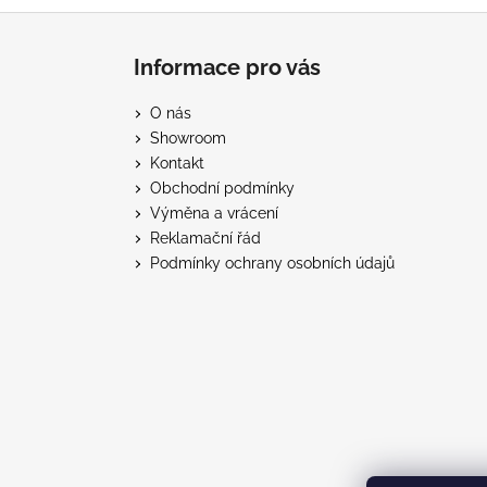
Z
á
Informace pro vás
p
a
O nás
t
Showroom
í
Kontakt
Obchodní podmínky
Výměna a vrácení
Reklamační řád
Podmínky ochrany osobních údajů