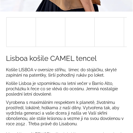
a
j
í
t
?
Lisboa košile CAMEL tencel
HLEDAT
Košile LISBOA v oversize střihu, límec do stojáčku, skryté
zapínání na patentky, širší pohodlný rukáv po loket.
Košile Lisboa je vzpomínkou na letní večer v Barrio Alto,
procházku k řece co se vlévá do oceánu. Jemná nostalgie
D
poslední letní dovolené.
o
Vyrobena s maximálním respektem k planetě, životnímu
p
prostředí, lokálně, holkama z naší dílny. Vytvořena tak, aby
vydržela generaci a vaše dcera ji našla ve Vaší skříni
o
obnošenou, ale stále krásnou a vezme ji na svou dovolenou v
r
roce 2052 . Třeba právě do Lisabonu.
u