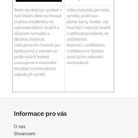
Tento výrobek byl vyroben v
Volba materiálu pro naše
naší lokální dílně na Moravě
výrobky je klíčová –
zručnou švadlenkou na
původ, barvy, kvalita, vše
nejmodernějších strojích s
musí být v nejvyšší kvalitě
důrazem na kvalitu a
a splňovat požadavky na
dlouhou životnost.
udržitelnost.
Udržujeme tím řemeslo pro
Materiál s certifikátem
budoucnost a zároveň se
Confidence In Textiles
podle našich hodnot
zaručujícím zdravotní
zavazujeme k maximální
nezávadnost.
recyklaci a minimalizaci
odpadu při výrobě.
Z
á
Informace pro vás
p
a
O nás
t
Showroom