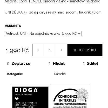
č
Materiál: 100% TENCEL přírodní vlákno - sametový na dotek
u
j
UNI DÉLKA 54 zd 54 cm, šíře 57 max 100cm , hrudník 58 cm
e
m
VARIANTA
e
1 990 Kč
DO KOŠÍKU
Měrná
cena:
Zeptat se
Hlídat
Sdílet
Kategorie
:
Dámské