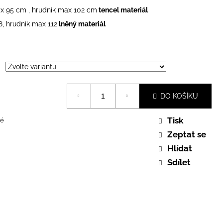
x 95 cm , hrudník max 102 cm
tencel materiál
8, hrudník max 112
lněný materiál
DO KOŠÍKU
Tisk
é
Zeptat se
Hlídat
Sdílet