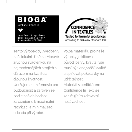
Tento výrobek byl vyroben v
Volba materiálu pro naše
naší lokální dílně na Moravě
výrobky je klíčová –
zručnou švadlenkou na
původ, barvy, kvalita, vše
nejmodernějších strojích s
musí být v nejvyšší kvalitě
důrazem na kvalitu a
a splňovat požadavky na
dlouhou životnost.
udržitelnost.
Udržujeme tím řemeslo pro
Materiál s certifikátem
budoucnost a zároveň se
Confidence In Textiles
podle našich hodnot
zaručujícím zdravotní
zavazujeme k maximální
nezávadnost.
recyklaci a minimalizaci
odpadu při výrobě.