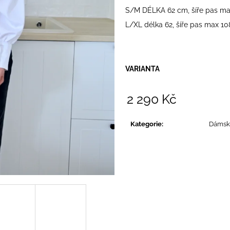
S/M DÉLKA 62 cm, šíře pas ma
L/XL délka 62, šíře pas max 10
VARIANTA
2 290 Kč
Měrná
cena:
Kategorie
:
Dámsk