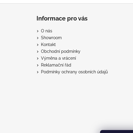
Z
á
Informace pro vás
p
a
O nás
t
Showroom
í
Kontakt
Obchodní podmínky
Výměna a vrácení
Reklamační řád
Podmínky ochrany osobních údajů