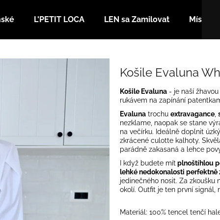
nské
L'PETIT LOCA
LEN sa Zamilovat
Místa
Co potřebujete najít?
Košile Evaluna Wh
Košile Evaluna
- je naší žhavou
HLEDAT
rukávem na zapínání patentkam
Evaluna
trochu
extravagance
,
nezklame, naopak se stane výraz
na večírku. Ideálně doplnit úz
Doporučujeme
zkrácené culotte kalhoty. Skvě
parádně zakasaná a lehce pov
I když budete mít
plnoštíhlou 
lehké nedokonalosti perfektně 
jedinečného nosit. Za zkoušku
okolí. Outfit je ten první signál
Materiál: 100% tencel tenčí hal