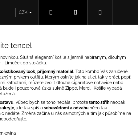
Hledat
Přihlášení
Nákupní
CZK
košík
ite tencel
 novinkou. Slušná elegantní košile s jemně nabíraným, dlouhým
i. Límeček do stojáčku.
sofistikovaný look
,
příjemný materiál
. Toto kombo Vás zaručeně
ným prvkem outfitu, kterým oslníte jak na ulici, tak v práci, popř.
kými kalhotami, můžete zvolit dlouhé cigaretové nohavice nebo
lá bude i pouzdrouvá úzká sukně Zippo, Merci. Košile vypadá
ytažená.
postavu
, vůbec bych se toho nebála, protože
tento střih
naopak
zakryje
, jde tak spíš o
sebevědomí a odvahu
něco tak
 nic nedáte. Změna začíná u nás samotných a tím jak působíme na
, nepodceňujte.
enkovina