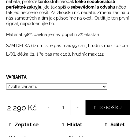
č
nebála, protože
tento střih
naopak
lehké nedokonalosti
u
perfektně zakryje
, jde tak spíš o
sebevědomí a odvahu
něco
tak jedinečného nosit. Za zkoušku nic nedáte. Změna začíná u
j
nás samotných a tím jak působíme na okolí. Outfit je ten první
e
signál, nepodceňujte ho.
m
e
Materiál: 98% bavlna jemný popelín 2% elastan
S/M DÉLKA 62 cm, šíře pas max 95 cm , hrudník max 102 cm
L/XL délka 62, šíře pas max 108, hrudník max 112
VARIANTA
2 290 Kč
DO KOŠÍKU
Měrná
cena:
Zeptat se
Hlídat
Sdílet