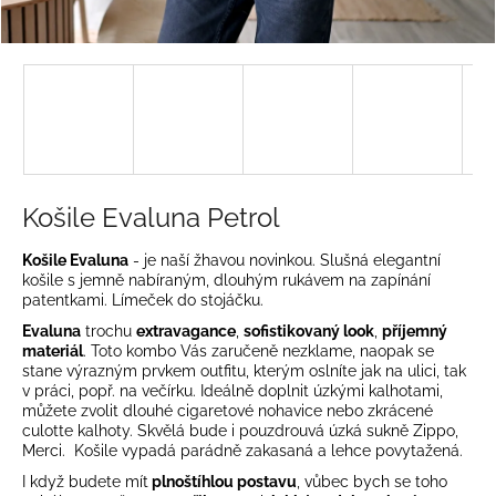
a
j
í
t
?
Košile Evaluna Petrol
HLEDAT
Košile Evaluna
- je naší žhavou novinkou. Slušná elegantní
košile s jemně nabíraným, dlouhým rukávem na zapínání
patentkami. Límeček do stojáčku.
Evaluna
trochu
extravagance
,
sofistikovaný look
,
příjemný
D
materiál
. Toto kombo Vás zaručeně nezklame, naopak se
stane výrazným prvkem outfitu, kterým oslníte jak na ulici, tak
o
v práci, popř. na večírku. Ideálně doplnit úzkými kalhotami,
p
můžete zvolit dlouhé cigaretové nohavice nebo zkrácené
o
culotte kalhoty. Skvělá bude i pouzdrouvá úzká sukně Zippo,
r
Merci. Košile vypadá parádně zakasaná a lehce povytažená.
u
I když budete mít
plnoštíhlou postavu
, vůbec bych se toho