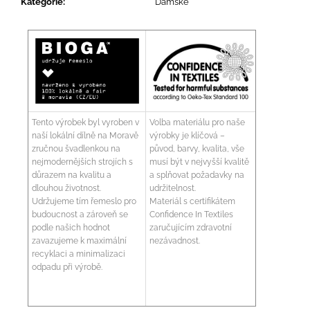
Kategorie
:
Dámské
Tento výrobek byl vyroben v
Volba materiálu pro naše
naší lokální dílně na Moravě
výrobky je klíčová –
zručnou švadlenkou na
původ, barvy, kvalita, vše
nejmodernějších strojích s
musí být v nejvyšší kvalitě
důrazem na kvalitu a
a splňovat požadavky na
dlouhou životnost.
udržitelnost.
Udržujeme tím řemeslo pro
Materiál s certifikátem
budoucnost a zároveň se
Confidence In Textiles
podle našich hodnot
zaručujícím zdravotní
zavazujeme k maximální
nezávadnost.
recyklaci a minimalizaci
odpadu při výrobě.