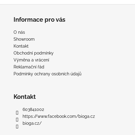
Z
á
Informace pro vás
p
a
O nás
t
Showroom
í
Kontakt
Obchodní podmínky
Výměna a vrácení
Reklamační řád
Podmínky ochrany osobních údajů
Kontakt
603841002
https://www.facebook.com/bioga.cz
bioga.cz/