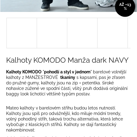
AŽ –13
a
%
j
í
t
?
Kalhoty KOMODO Manža dark NAVY
HLEDAT
Kalhoty KOMODO
"
pohodlí a styl v jednom
" barelové volnější
kalhoty z MANŽESTROVÉ
tkaniny
s kapsami, pas je zřasen
do pružné gumy, kalhoty jsou na zip + petentka. široké
nohavice zúžené ve spodní části, všitý pruh dodává originální
baggy look lichotící většině typům postav.
D
o
Mateo kalhoty v barelovém střihu budou letos nutností.
p
Kalhoty jsou spíš pro odvážnější, kdo miluje módní trendy,
o
volný pohodlný střih, taková trochu alternativa, která lehce
r
vybočuje z klasických střihů. Kalhoty se dají fantastický
nakombinovat:
u