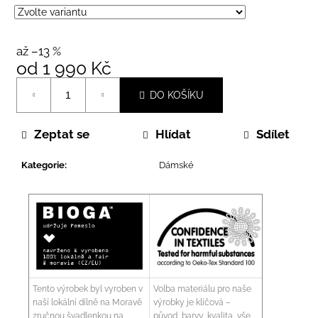
až –13 %
od
1 990 Kč
Měrná
DO KOŠÍKU
cena:
Zeptat se
Hlídat
Sdílet
Kategorie
:
Dámské
Tento výrobek byl vyroben v
Volba materiálu pro naše
naší lokální dílně na Moravě
výrobky je klíčová –
zručnou švadlenkou na
původ, barvy, kvalita, vše