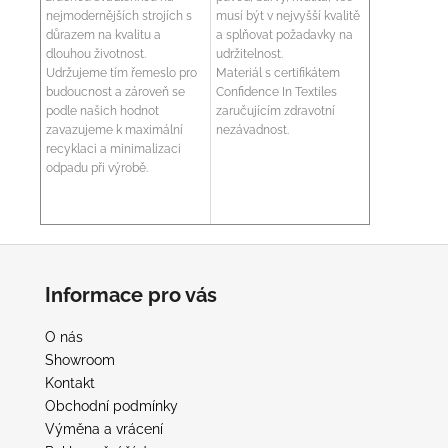
nejmodernějších strojích s
musí být v nejvyšší kvalitě
důrazem na kvalitu a
a splňovat požadavky na
dlouhou životnost.
udržitelnost.
Udržujeme tím řemeslo pro
Materiál s certifikátem
budoucnost a zároveň se
Confidence In Textiles
podle našich hodnot
zaručujícím zdravotní
zavazujeme k maximální
nezávadnost.
recyklaci a minimalizaci
odpadu při výrobě.
Z
á
Informace pro vás
p
a
O nás
t
Showroom
í
Kontakt
Obchodní podmínky
Výměna a vrácení