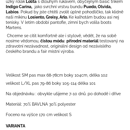
č
úzký rolák
Lolita
s dlouhým rukávem, obyčejným basic trikem
u
Indigo Carina,
jako svrchní vrstvu bundu
Puedo, Olvida,
Labios
. Pokud by jste chtěli zvolit úplné pohodlíčko, tak klidně
j
naši mikinu
Losiento, Greisy, Arlo.
Ke kalhotám budou asi nej
e
tenisky. V letím období pantofle, zimní bych volila boots
m
Martens.
e
Chceme se cítit komfortně ale i stylově, vědět, že na sobě
nosíme vědomou,
čistou módu
:
přírodní materiál
testovaný na
zdravotní nezávadnost, originální design od nezávislého
českého brandu a fair místní výroba.
Velikost SM pas max 68-78cm boky 104cm, délka 102
velikost L/XL pas 79-86 boky 105-114 délka 101
Na objednávku : obvykle ušijeme 7-10 dnů. po dohodě i dříve
Materiál: 70% BAVLNA 30% polyester
Foceno na výšce 170 cm velikost S
VARIANTA