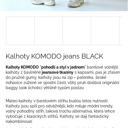
a
j
í
t
?
Kalhoty KOMODO jeans BLACK
HLEDAT
Kalhoty KOMODO
"
pohodlí a styl v jednom
" barelové volnější
kalhoty z bavlněné
jeansové tkaniny
s kapsami, pas je zřasen
do pružné gumy, kalhoty jsou na zip + patentka. široké
nohavice zúžené ve spodní části, všitý pruh dodává originální
baggy look lichotící většině typům postav.
D
o
Mateo kalhoty v barelovém střihu budou letos nutností.
p
Kalhoty jsou spíš pro odvážnější, kdo miluje módní trendy,
o
volný pohodlný střih, taková trochu alternativa, která lehce
r
vybočuje z klasických střihů. Kalhoty se dají fantastický
nakombinovat:
u