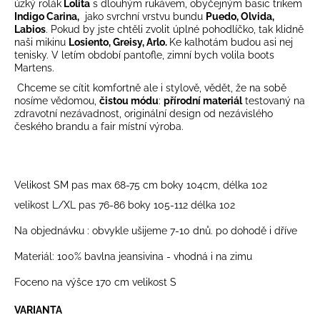
č
úzký rolák
Lolita
s dlouhým rukávem, obyčejným basic trikem
u
Indigo Carina,
jako svrchní vrstvu bundu
Puedo, Olvida,
Labios
. Pokud by jste chtěli zvolit úplné pohodlíčko, tak klidně
j
naši mikinu
Losiento, Greisy, Arlo.
Ke kalhotám budou asi nej
e
tenisky. V letím období pantofle, zimní bych volila boots
m
Martens.
e
Chceme se cítit komfortně ale i stylově, vědět, že na sobě
nosíme vědomou,
čistou módu
:
přírodní materiál
testovaný na
zdravotní nezávadnost, originální design od nezávislého
českého brandu a fair místní výroba.
Velikost SM pas max 68-75 cm boky 104cm, délka 102
velikost L/XL pas 76-86 boky 105-112 délka 102
Na objednávku : obvykle ušijeme 7-10 dnů. po dohodě i dříve
Materiál: 100% bavlna jeansivina - vhodná i na zimu
Foceno na výšce 170 cm velikost S
VARIANTA