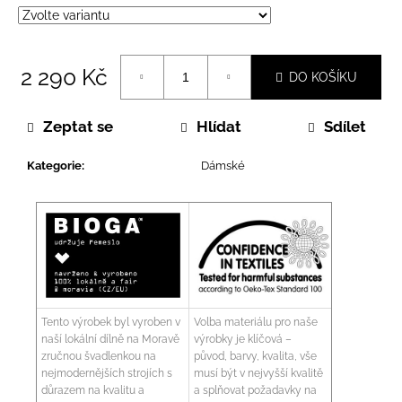
2 290 Kč
DO KOŠÍKU
Měrná
cena:
Zeptat se
Hlídat
Sdílet
Kategorie
:
Dámské
Tento výrobek byl vyroben v
Volba materiálu pro naše
naší lokální dílně na Moravě
výrobky je klíčová –
zručnou švadlenkou na
původ, barvy, kvalita, vše
nejmodernějších strojích s
musí být v nejvyšší kvalitě
důrazem na kvalitu a
a splňovat požadavky na