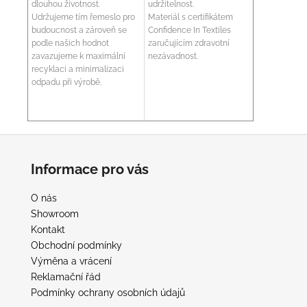
dlouhou životnost.
udržitelnost.
Udržujeme tím řemeslo pro
Materiál s certifikátem
budoucnost a zároveň se
Confidence In Textiles
podle našich hodnot
zaručujícím zdravotní
zavazujeme k maximální
nezávadnost.
recyklaci a minimalizaci
odpadu při výrobě.
Z
á
Informace pro vás
p
a
O nás
t
Showroom
í
Kontakt
Obchodní podmínky
Výměna a vrácení
Reklamační řád
Podmínky ochrany osobních údajů