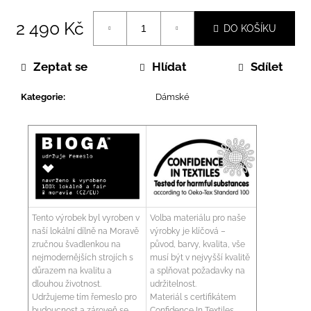
2 490 Kč
DO KOŠÍKU
Měrná
cena:
Zeptat se
Hlídat
Sdílet
Kategorie
:
Dámské
Tento výrobek byl vyroben v
Volba materiálu pro naše
naší lokální dílně na Moravě
výrobky je klíčová –
zručnou švadlenkou na
původ, barvy, kvalita, vše
nejmodernějších strojích s
musí být v nejvyšší kvalitě
důrazem na kvalitu a
a splňovat požadavky na
dlouhou životnost.
udržitelnost.
Udržujeme tím řemeslo pro
Materiál s certifikátem
budoucnost a zároveň se
Confidence In Textiles