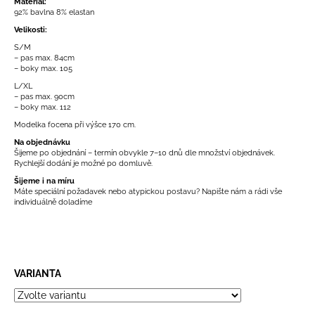
č
Materiál:
92% bavlna 8% elastan
u
j
Velikosti:
e
S/M
– pas max. 84cm
m
– boky max. 105
e
L/XL
– pas max. 90cm
– boky max. 112
Modelka focena při výšce 170 cm.
Na objednávku
Šijeme po objednání – termín obvykle 7–10 dnů dle množství objednávek.
Rychlejší dodání je možné po domluvě.
Šijeme i na míru
Máte speciální požadavek nebo atypickou postavu? Napište nám a rádi vše
individuálně doladíme
VARIANTA