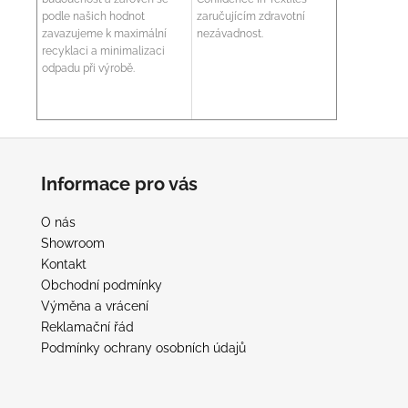
podle našich hodnot
zaručujícím zdravotní
zavazujeme k maximální
nezávadnost.
recyklaci a minimalizaci
odpadu při výrobě.
Z
á
Informace pro vás
p
a
O nás
t
Showroom
í
Kontakt
Obchodní podmínky
Výměna a vrácení
Reklamační řád
Podmínky ochrany osobních údajů