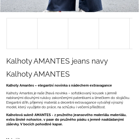
a
j
í
t
?
Kalhoty AMANTES jeans navy
HLEDAT
Kalhoty AMANTES
Kalhoty Amantes – elegantní novinka s nádechem extravagance
Kalhoty Amantes je naše žhavá novinka – sofistikovaný kousek s jemně
D
nabíranými dlouhými rukávy zakončenými patentkami a límečkem do stojáčku.
Elegantní střih, příjemný materiál a decentní extravagance vytvářejí výrazný
o
model, který využijete do práce, na schůzku i večerní příležitost.
p
Kalhotová sukně AMANTES - z pružného jeansového materiálu materiálu,
o
extra široké nohavice, v pase do pružného pásku s jemně naskládanými
záševky. V bocích pohodlné kapse.
r
u