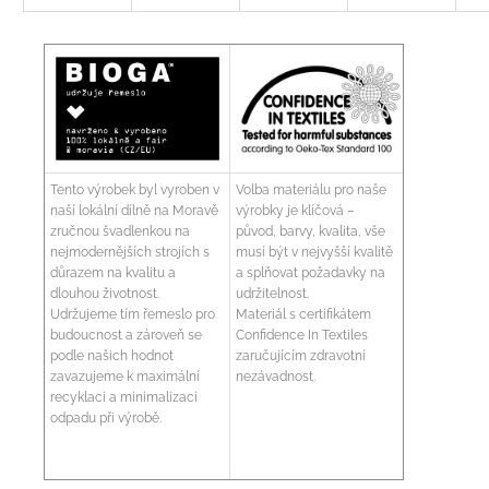
Tento výrobek byl vyroben v
Volba materiálu pro naše
naší lokální dílně na Moravě
výrobky je klíčová –
zručnou švadlenkou na
původ, barvy, kvalita, vše
nejmodernějších strojích s
musí být v nejvyšší kvalitě
důrazem na kvalitu a
a splňovat požadavky na
dlouhou životnost.
udržitelnost.
Udržujeme tím řemeslo pro
Materiál s certifikátem
budoucnost a zároveň se
Confidence In Textiles
podle našich hodnot
zaručujícím zdravotní
zavazujeme k maximální
nezávadnost.
recyklaci a minimalizaci
odpadu při výrobě.