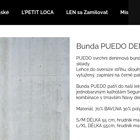
nské
L'PETIT LOCA
LEN sa Zamilovat
Místa
Co potřebujete najít?
Bunda PUEDO DEN
PUEDO svrchni denimová bunda.
HLEDAT
sklady.
Lehce do oversize střihu, dlouh
vytužený, zapínání na černé pa
Doporučujeme
Bunda PUEDO patří do naší leto
jednobarvným kalhotám Seguro 
kombinace s tmavším Navy d
Materiál: 70% BAVLNA 30% pol
S/M DÉLKA 55 cm, hrudník ma
L/XL DÉLKA 55cm, hrudník ma