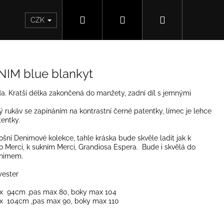
Hledat
Přihlášení
Nákupní
CZK
košík
IM blue blankyt
 Kratší délka zakončená do manžety, zadní díl s jemnými
ý rukáv se zapínáním na kontrastní černé patentky, límec je lehce
tentky.
šní Denimové kolekce, tahle kráska bude skvěle ladit jak k
Merci, k sukním Merci, Grandiosa Espera. Bude i skvělá do
enimem.
yester
x 94cm ,pas max 80, boky max 104
x 104cm ,pas max 90, boky max 110