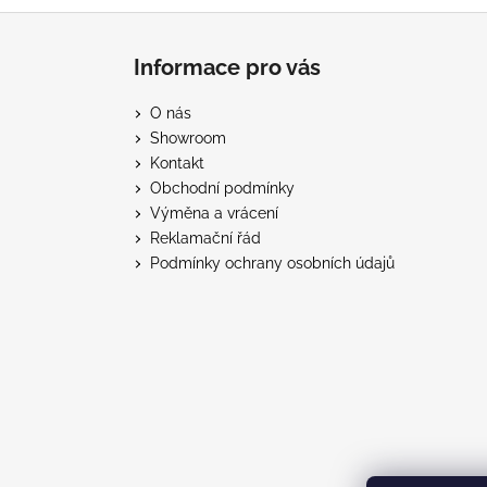
Z
á
Informace pro vás
p
a
O nás
t
Showroom
í
Kontakt
Obchodní podmínky
Výměna a vrácení
Reklamační řád
Podmínky ochrany osobních údajů