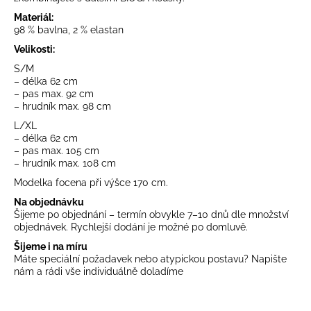
č
u
Materiál:
98 % bavlna, 2 % elastan
j
e
Velikosti:
m
S/M
e
– délka 62 cm
– pas max. 92 cm
– hrudník max. 98 cm
L/XL
– délka 62 cm
– pas max. 105 cm
– hrudník max. 108 cm
Modelka focena při výšce 170 cm.
Na objednávku
Šijeme po objednání – termín obvykle 7–10 dnů dle množství
objednávek. Rychlejší dodání je možné po domluvě.
Šijeme i na míru
Máte speciální požadavek nebo atypickou postavu? Napište
nám a rádi vše individuálně doladíme