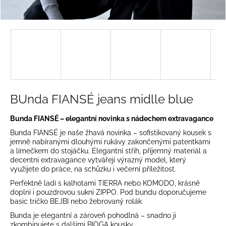
a
j
í
t
?
BUnda FIANSÉ jeans midlle blue
HLEDAT
Bunda FIANSÉ – elegantní novinka s nádechem extravagance
Bunda FIANSÉ je naše žhavá novinka – sofistikovaný kousek s
jemně nabíranými dlouhými rukávy zakončenými patentkami
a límečkem do stojáčku. Elegantní střih, příjemný materiál a
D
decentní extravagance vytvářejí výrazný model, který
využijete do práce, na schůzku i večerní příležitost.
o
p
Perfektně ladí s kalhotami TIERRA nebo KOMODO, krásně
doplní i pouzdrovou sukni ZIPPO. Pod bundu doporučujeme
o
basic tričko BEJBI nebo žebrovaný rolák.
r
u
Bunda je elegantní a zároveň pohodlná – snadno ji
zkombinujete s dalšími BIOGA kousky.