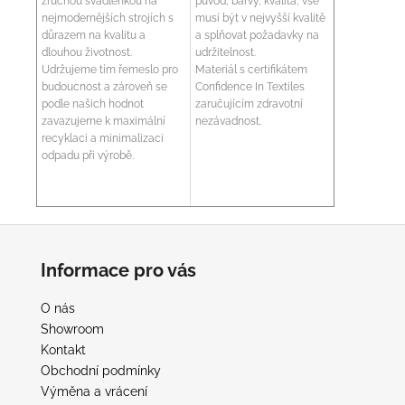
zručnou švadlenkou na
původ, barvy, kvalita, vše
nejmodernějších strojích s
musí být v nejvyšší kvalitě
důrazem na kvalitu a
a splňovat požadavky na
dlouhou životnost.
udržitelnost.
Udržujeme tím řemeslo pro
Materiál s certifikátem
budoucnost a zároveň se
Confidence In Textiles
podle našich hodnot
zaručujícím zdravotní
zavazujeme k maximální
nezávadnost.
recyklaci a minimalizaci
odpadu při výrobě.
Z
á
Informace pro vás
p
a
O nás
t
Showroom
í
Kontakt
Obchodní podmínky
Výměna a vrácení