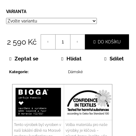
VARIANTA
2 590 Kč
DO KOŠÍKU
Měrná
cena:
Zeptat se
Hlídat
Sdílet
Kategorie
:
Dámské
Tento výrobek byl vyroben v
Volba materiálu pro naše
naší lokální dílně na Moravě
výrobky je klíčová –