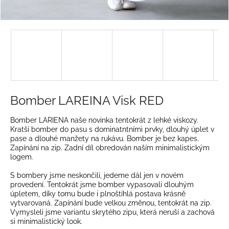
a
j
í
t
?
Bomber LAREINA Visk RED
HLEDAT
Bomber LARIENA naše novinka tentokrát z lehké viskozy.
Kratší bomber do pasu s dominatntními prvky, dlouhý úplet v
pase a dlouhé manžety na rukávu. Bomber je bez kapes.
Zapínání na zip. Zadní díl obredován naším minimalistickým
logem.
D
o
S bombery jsme neskončili, jedeme dál jen v novém
p
provedení. Tentokrát jsme bomber vypasovali dlouhým
úpletem, díky tomu bude i plnoštíhlá postava krásně
o
vytvarovaná. Zapínání bude velkou změnou, tentokrát na zip.
r
Vymysleli jsme variantu skrytého zipu, která neruší a zachová
u
si minimalistický look.