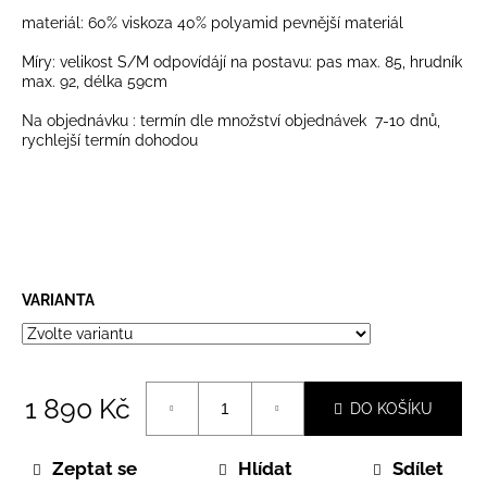
č
materiál: 60% viskoza 40% polyamid pevnější materiál
u
j
Míry: velikost S/M odpovídájí na postavu: pas max. 85, hrudník
e
max. 92, délka 59cm
m
e
Na objednávku : termín dle množství objednávek 7-10 dnů,
rychlejší termín dohodou
VARIANTA
1 890 Kč
DO KOŠÍKU
Měrná
cena:
Zeptat se
Hlídat
Sdílet