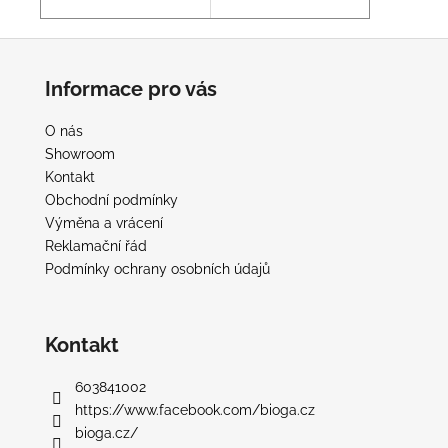
Z
á
Informace pro vás
p
a
O nás
t
Showroom
í
Kontakt
Obchodní podmínky
Výměna a vrácení
Reklamační řád
Podmínky ochrany osobních údajů
Kontakt
603841002
https://www.facebook.com/bioga.cz
bioga.cz/