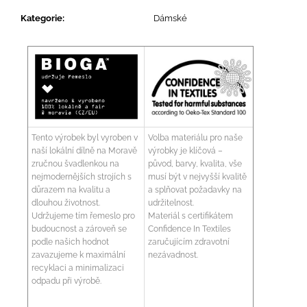
Kategorie
:
Dámské
Tento výrobek byl vyroben v
Volba materiálu pro naše
naší lokální dílně na Moravě
výrobky je klíčová –
zručnou švadlenkou na
původ, barvy, kvalita, vše
nejmodernějších strojích s
musí být v nejvyšší kvalitě
důrazem na kvalitu a
a splňovat požadavky na
dlouhou životnost.
udržitelnost.
Udržujeme tím řemeslo pro
Materiál s certifikátem
budoucnost a zároveň se
Confidence In Textiles
podle našich hodnot
zaručujícím zdravotní
zavazujeme k maximální
nezávadnost.
recyklaci a minimalizaci
odpadu při výrobě.