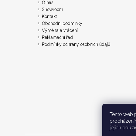
a
O nás
t
Showroom
í
Kontakt
Obchodní podmínky
Výměna a vrácení
Reklamační řád
Podmínky ochrany osobních údajů
Tento web 
procházení
jejich použí