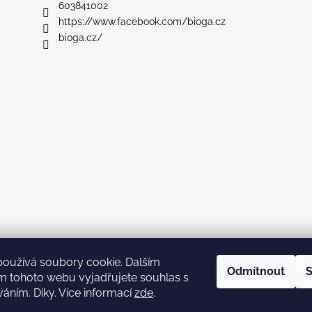
603841002
https://www.facebook.com/bioga.cz
bioga.cz/
používá soubory cookie. Dalším
Odmítnout
S
m tohoto webu vyjadřujete souhlas s
váním. Díky. Více informací
zde
.