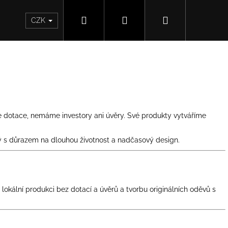
Hledat
Přihlášení
Nákupní
CZK
košík
áme dotace, nemáme investory ani úvěry. Své produkty vytváříme
žený s důrazem na dlouhou životnost a nadčasový design.
 lokální produkci bez dotací a úvěrů a tvorbu originálních oděvů s