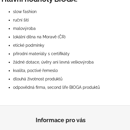
slow fashion
ruční šití
malovýroba
lokální dílna na Moravě (ČR)
etické podmínky
přírodní materiály s certifikáty
žádné dotace, úvěry ani levná velkovýroba
kvalita, poctivé řemeslo
dlouhá životnost produktů
odpovědná firma, second life BIOGA produktů
Z
á
Informace pro vás
p