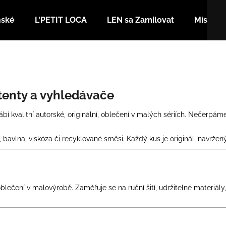
nské
L'PETIT LOCA
LEN sa Zamilovat
Místa
Co potřebujete najít?
stenty a vyhledávače
HLEDAT
ábí kvalitní autorské, originální, oblečení v malých sériích. Nečerp
Doporučujeme
en, bavlna, viskóza či recyklované směsi. Každý kus je originál, navr
blečení v malovýrobě. Zaměřuje se na ruční šití, udržitelné materiály,